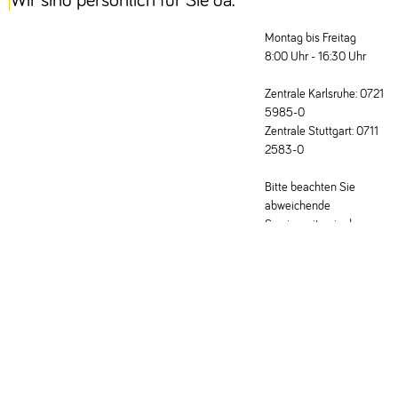
Wir sind persönlich für Sie da.
Montag bis Freitag
8:00 Uhr - 16:30 Uhr
Zentrale Karlsruhe: 0721
5985-0
Zentrale Stuttgart: 0711
2583-0
Bitte beachten Sie
abweichende
Servicezeiten in den
Fachabteilungen.
Schreiben Sie uns eine E-Mail