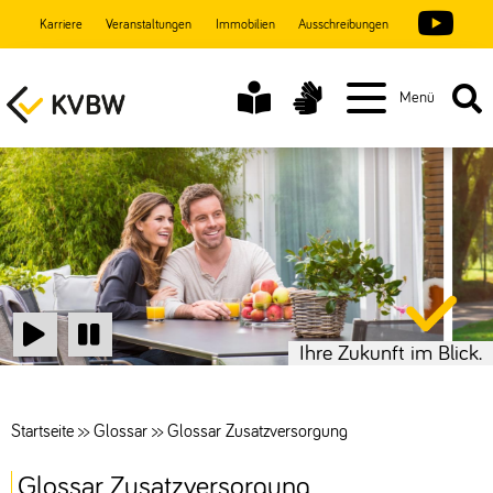
Karriere
Veranstaltungen
Immobilien
Ausschreibungen
Menü
Ihre Zukunft im Blick.
Start
Stop
Startseite
>>
Glossar
>>
Glossar Zusatzversorgung
Glossar Zusatzversorgung