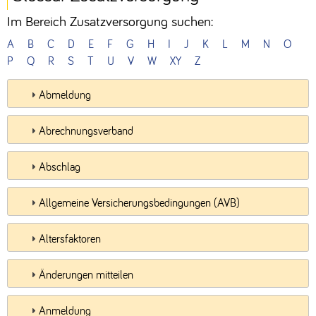
Im Bereich Zusatzversorgung suchen:
A
B
C
D
E
F
G
H
I
J
K
L
M
N
O
P
Q
R
S
T
U
V
W
XY
Z
Abmeldung
Abrechnungsverband
Abschlag
Allgemeine Versicherungsbedingungen (AVB)
Altersfaktoren
Änderungen mitteilen
Anmeldung