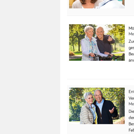
Mö
Me
Zu
ge
Be
än
En
Ve
Me
Di
de
Be
Fe