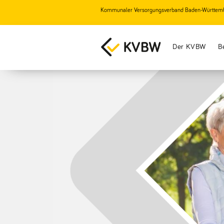
Kommunaler Versorgungsverband Baden-Württem
Der KVBW
B