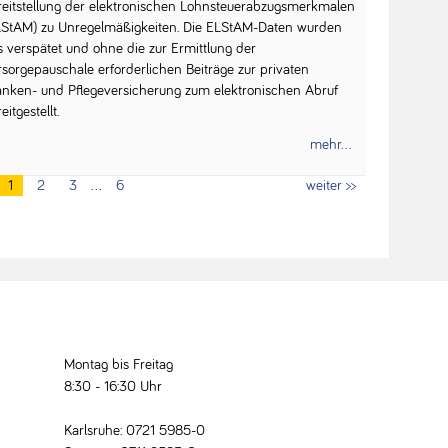
reitstellung der elektronischen Lohnsteuerabzugsmerkmalen
LStAM) zu Unregelmäßigkeiten. Die ELStAM-Daten wurden
s verspätet und ohne die zur Ermittlung der
rsorgepauschale erforderlichen Beiträge zur privaten
anken- und Pflegeversicherung zum elektronischen Abruf
eitgestellt.
mehr...
1
2
3
…
6
weiter >>
Montag bis Freitag
8:30 - 16:30 Uhr
Karlsruhe: 0721 5985-0