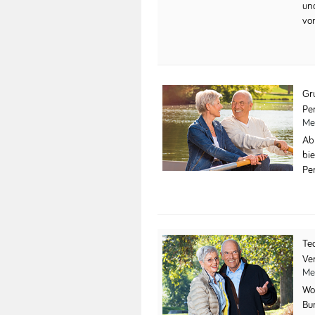
un
vo
Gr
Pe
Me
Ab
bi
Pe
Te
Ve
Me
Wo
Bu