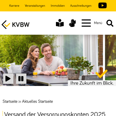
Karriere
Veranstaltungen
Immobilien
Ausschreibungen
Menü
Ihre Zukunft im Blick.
Start
Stop
Startseite
>>
Aktuelles Startseite
Versand der Versorgungskonten 2025