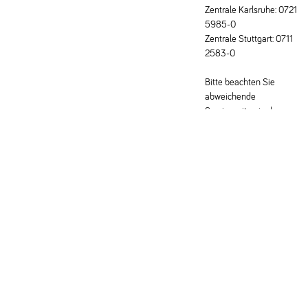
Zentrale Karlsruhe: 0721
5985-0
Zentrale Stuttgart: 0711
2583-0
Bitte beachten Sie
abweichende
Servicezeiten in den
Fachabteilungen.
Schreiben Sie uns eine E-Mail