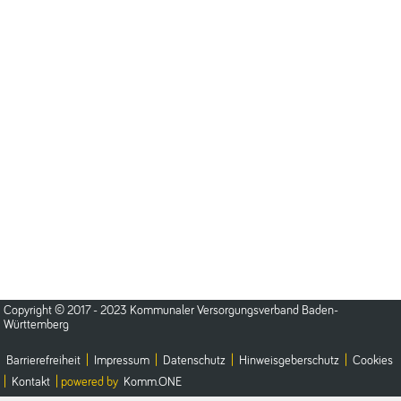
Copyright © 2017 - 2023 Kommunaler Versorgungsverband Baden-
Württemberg
Barrierefreiheit
|
Impressum
|
Datenschutz
|
Hinweisgeberschutz
|
Cookies
|
Kontakt
| powered by
Komm.ONE