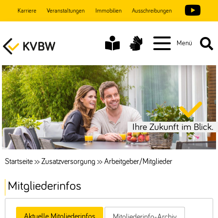
Karriere
Veranstaltungen
Immobilien
Ausschreibungen
Menü
Ihre Zukunft im Blick.
Startseite
>>
Zusatzversorgung
>>
Arbeitgeber/Mitglieder
Mitgliederinfos
Aktuelle Mitgliederinfos
Mitgliederinfo-Archiv