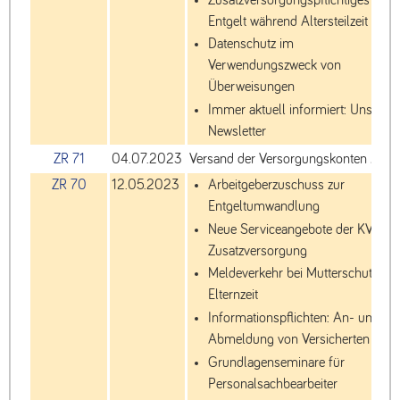
Entgelt während Altersteilzeit
Datenschutz im
Verwendungszweck von
Überweisungen
Immer aktuell informiert: Unser
Newsletter
ZR 71
04.07.2023
Versand der Versorgungskonten 202
ZR 70
12.05.2023
Arbeitgeberzuschuss zur
Entgeltumwandlung
Neue Serviceangebote der KVBW
Zusatzversorgung
Meldeverkehr bei Mutterschutz un
Elternzeit
Informationspflichten: An- und
Abmeldung von Versicherten
Grundlagenseminare für
Personalsachbearbeiter