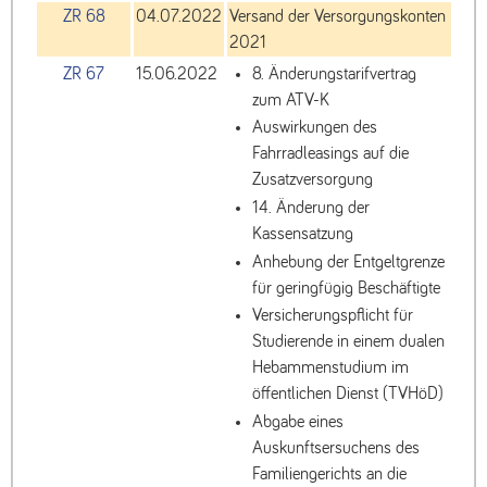
ZR 68
04.07.2022
Versand der Versorgungskonten
2021
ZR 67
15.06.2022
8. Änderungstarifvertrag
zum ATV-K
Auswirkungen des
Fahrradleasings auf die
Zusatzversorgung
14. Änderung der
Kassensatzung
Anhebung der Entgeltgrenze
für geringfügig Beschäftigte
Versicherungspflicht für
Studierende in einem dualen
Hebammenstudium im
öffentlichen Dienst (TVHöD)
Abgabe eines
Auskunftsersuchens des
Familiengerichts an die