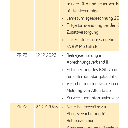
mit der DRV und neuer Vordruck
für Rentenanträge
Jahresumlageabrechnung 2023
Entgeltumwandlung bei der KVB
Zusatzversorgung
Unser Informationsangebot in der
KVBW Mediathek
ZR 73
12.12.2023
Beitragserhöhung im
Abrechnungsverband II
Entscheidung des BGH zu den
rentenfernen Startgutschriften
Versicherungsmerkmale bei der
Meldung von Altersteilzeit
Service- und Informationsangebot
ZR 72
24.07.2023
Neue Beitragssätze zur
Pflegeversicherung für
Betriebsrentner
Zusatzversorgungspflichtiges