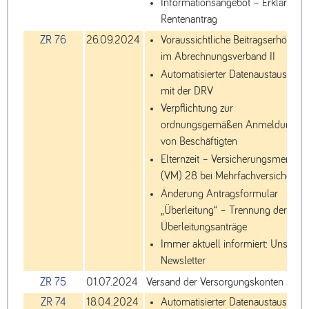
Informationsangebot – Erklärvide
Rentenantrag
ZR 76
26.09.2024
Voraussichtliche Beitragserhöhun
im Abrechnungsverband II
Automatisierter Datenaustausch
mit der DRV
Verpflichtung zur
ordnungsgemäßen Anmeldung
von Beschäftigten
Elternzeit – Versicherungsmerkma
(VM) 28 bei Mehrfachversicherten
Änderung Antragsformular
„Überleitung“ – Trennung der
Überleitungsanträge
Immer aktuell informiert: Unser
Newsletter
ZR 75
01.07.2024
Versand der Versorgungskonten 202
ZR 74
18.04.2024
Automatisierter Datenaustausch