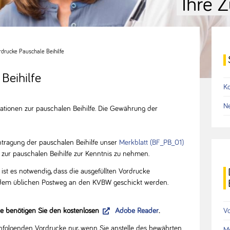
Ihre Z
rdrucke Pauschale Beihilfe
Beihilfe
Ko
Ne
rmationen zur pauschalen Beihilfe. Die Gewährung der
g.
tragung der pauschalen Beihilfe unser
Merkblatt (BF_PB_01)
zur pauschalen Beihilfe zur Kenntnis zu nehmen.
ist es notwendig, dass die ausgefüllten Vordrucke
 dem üblichen Postweg an den KVBW geschickt werden.
V
re benötigen Sie den kostenlosen
Adobe Reader
.
hfolgenden Vordrucke nur, wenn Sie anstelle des bewährten
Me