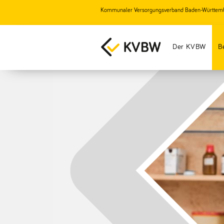
Kommunaler Versorgungsverband Baden-Württem
Der KVBW
B