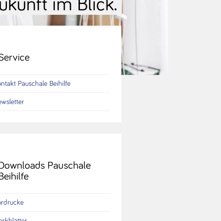
ukunft im Blick.
Service
ntakt Pauschale Beihilfe
wsletter
Downloads Pauschale
Beihilfe
ordrucke
rkblätter