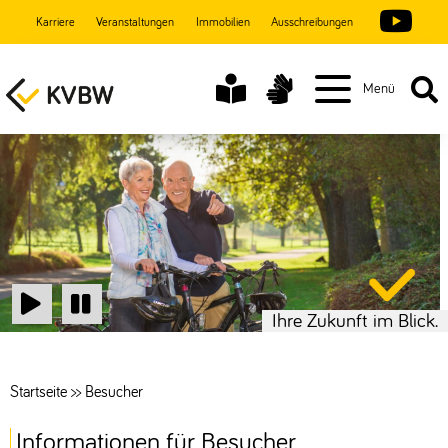
Karriere
Veranstaltungen
Immobilien
Ausschreibungen
Menü
Ihre Zukunft im Blick.
Start
Stop
Startseite
>>
Besucher
Informationen für Besucher