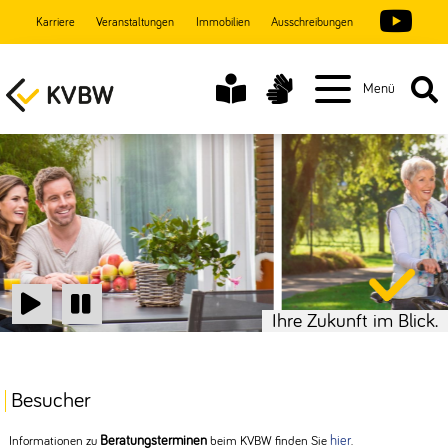
Karriere
Veranstaltungen
Immobilien
Ausschreibungen
Menü
Ihre Zukunft im Blick.
Start
Stop
Besucher
Beratungsterminen
hier
Informationen zu
beim KVBW finden Sie
.