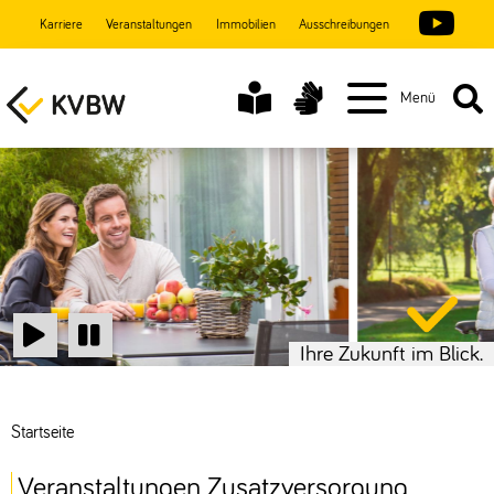
Karriere
Veranstaltungen
Immobilien
Ausschreibungen
Menü
Ihre Zukunft im Blick.
Start
Stop
Startseite
Veranstaltungen Zusatzversorgung