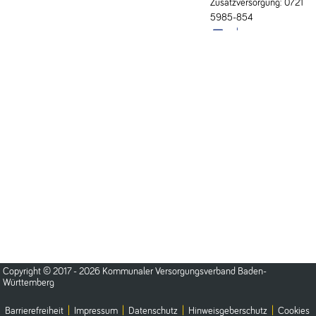
Zusatzversorgung: 0721
5985-854
zvk-
veranstaltungen@kvbw
Copyright © 2017 - 2026 Kommunaler Versorgungsverband Baden-
Württemberg
Barrierefreiheit
|
Impressum
|
Datenschutz
|
Hinweisgeberschutz
|
Cookies